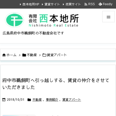

西本地所HP
賃貸サイト
売買サイト
Feedly
RSS


広島県府中市鵜飼町の不動産会社です
メニュ

サイド
ホーム
>
不動産
>
賃貸アパート




前へ

次へ
府中市鵜飼町へ引っ越しする、賃貸の仲介をさせて

いただきました
検索
2018/10/31
不動産
,
事例紹介
,
賃貸アパート

