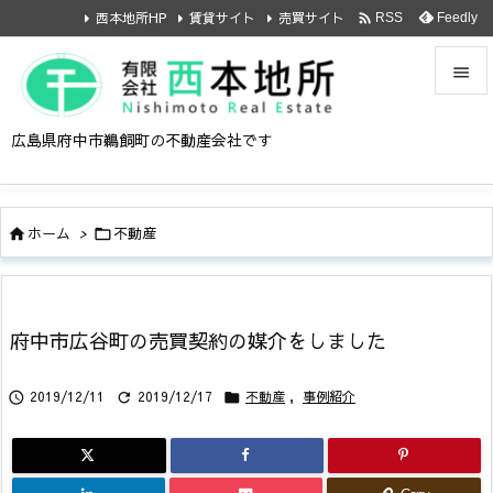

西本地所HP
賃貸サイト
売買サイト
Feedly
RSS


広島県府中市鵜飼町の不動産会社です
メニュ

サイド
ホーム
>
不動産



前へ

次へ
府中市広谷町の売買契約の媒介をしました

検索
2019/12/11
2019/12/17
不動産
,
事例紹介


