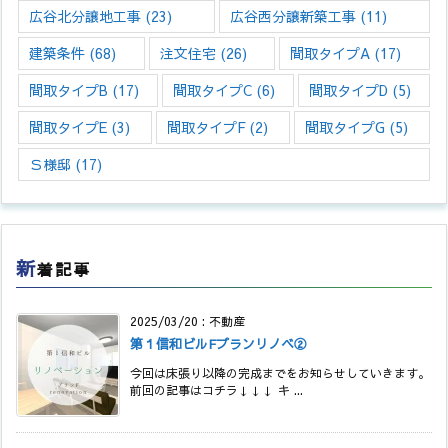
広谷北分譲地工事
(23)
広谷西分譲新築工事
(11)
建築条件
(68)
注文住宅
(26)
間取タイプA
(17)
間取タイプB
(17)
間取タイプC
(6)
間取タイプD
(5)
間取タイプE
(3)
間取タイプF
(2)
間取タイプG
(5)
Ｓ様邸
(17)
新
着記事
2025/03/20
:
不動産
第１信和ビルFプランリノベ②
今回は床張り以降の完成までをお知らせしていきます。
前回の記事はコチラ↓↓↓ キ ...