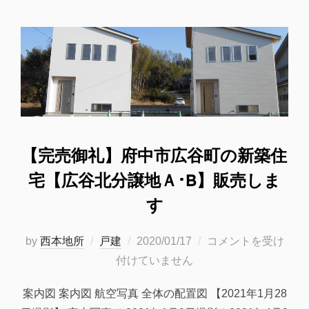
【完売御礼】府中市広谷町の新築住
宅【広谷北分譲地Ａ･B】販売しま
す
投
by
西本地所
戸建
2020/01/17
コメントを受け
稿
付けていません
日:
案内図 案内図 航空写真 全体の配置図 【2021年1月28