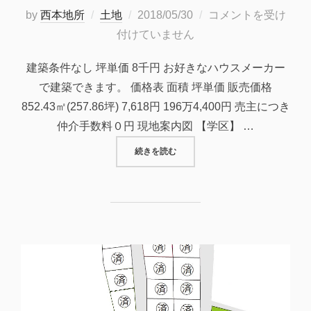
投
by
西本地所
土地
2018/05/30
コメントを受け
稿
付けていません
日:
建築条件なし 坪単価 8千円 お好きなハウスメーカー
で建築できます。 価格表 面積 坪単価 販売価格
852.43㎡(257.86坪) 7,618円 196万4,400円 売主につき
仲介手数料０円 現地案内図 【学区】 …
“府中市土生町の売り土地。坪単価7,
続きを読む