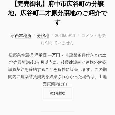
【完売御礼】府中市広谷町の分譲
地。広谷町二才原分譲地のご紹介で
す
投
by
西本地所
分譲地
2018/09/11
コメントを受
稿
け付けていません
日:
建築条件選択 坪単価 —万円～ ※建築条件付きとは土
地売買契約後3ヶ月以内に、後藤建設㈱と建物の建築
請負契約を締結することを条件に販売します。この期
間内に建築請負契約を締結されなかった場合は、土地
売買契約は白 …
“【完売御礼】府中市広谷町の分譲
続きを読む