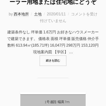
ーラー用地または住宅地にどうぞ
投
by
西本地所
土地
2020/01/11
コメントを受け
稿
付けていません
日:
建築条件なし 坪単価 1.6万円 お好きなハウスメーカー
で建築できます。 価格表 面積 坪単価 販売価格 仲介手
数料 613.94㎡(185.71坪) 16,047円 298万円 153,120円
現地案内図 【学区】 …
“府中市元町の売土地＜185.71坪
続きを読む