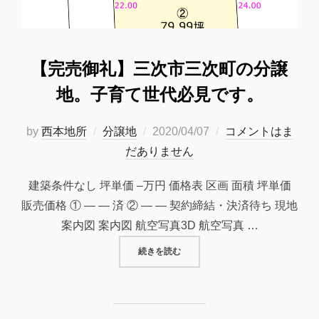
【完売御礼】三次市三次町の分譲
地。子育て世代必見です。
投
by
西本地所
分譲地
2020/04/07
コメントはま
稿
だありません
日:
建築条件なし 坪単価 –万円 価格表 区画 面積 坪単価
販売価格 ① — — 済 ② — — 契約締結・決済待ち 現地
案内図 案内図 航空写真3D 航空写真 …
“【完売御礼】三次市三次町の分譲
続きを読む