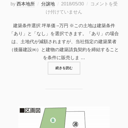
投
by
西本地所
分譲地
2018/05/30
コメントを受
稿
け付けていません
日:
建築条件選択 坪単価 –万円 ※この土地は建築条件
「あり」と「なし」を選択できます。「あり」の場合
は、土地代が減額されますが、当社指定の建築業者
（後藤建設㈱）と建物の建築請負契約を締結すること
を条件に販売しま …
“【商談中】福山市新市町新市の分譲
続きを読む