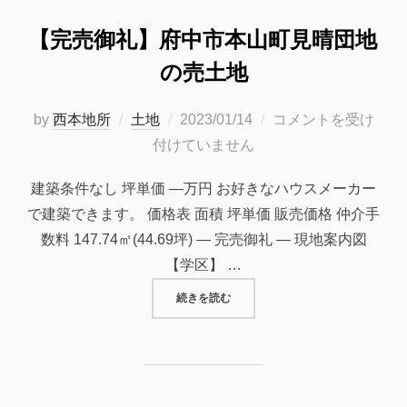
【完売御礼】府中市本山町見晴団地
の売土地
投
by
西本地所
土地
2023/01/14
コメントを受け
稿
付けていません
日:
建築条件なし 坪単価 —万円 お好きなハウスメーカー
で建築できます。 価格表 面積 坪単価 販売価格 仲介手
数料 147.74㎡(44.69坪) — 完売御礼 — 現地案内図
【学区】 …
“【完売御礼】府中市本山町見晴団地
続きを読む