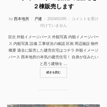
２棟販売します
投
by
西本地所
戸建
2024/01/05
コメントを受け
稿
付けていません
日:
目次 外観イメージパース 外観写真 内観イメージパー
ス 内観写真 設備 工事状況の確認 区画 周辺施設 物件
概要 過去に販売した建売住宅はコチラ 外観イメージ
パース 西本地所の本気の建売住宅！ 自身が住みたい
と思う建物を …
“【完売御礼】府中市広谷町（広谷
続きを読む