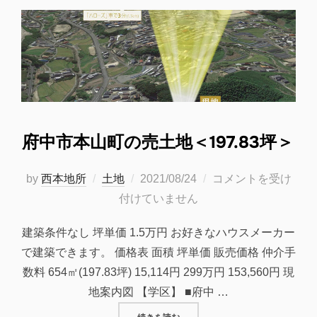
府中市本山町の売土地＜197.83坪＞
投
by
西本地所
土地
2021/08/24
コメントを受け
稿
付けていません
日:
建築条件なし 坪単価 1.5万円 お好きなハウスメーカー
で建築できます。 価格表 面積 坪単価 販売価格 仲介手
数料 654㎡(197.83坪) 15,114円 299万円 153,560円 現
地案内図 【学区】 ■府中 …