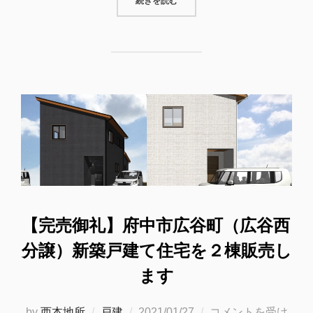
“府中市本山町の売土地＜197.83坪＞
続きを読む
【完売御礼】府中市広谷町（広谷西
分譲）新築戸建て住宅を２棟販売し
ます
投
by
西本地所
戸建
2021/01/27
コメントを受け