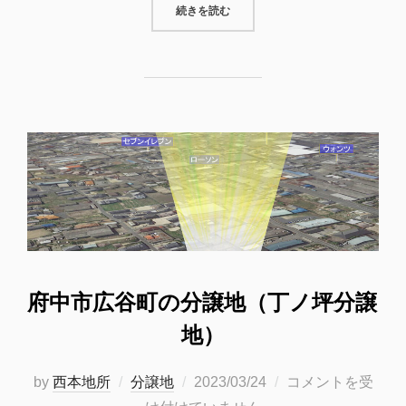
“府中市高木町の分譲地（高木分譲地
続きを読む
府中市広谷町の分譲地（丁ノ坪分譲
地）
投
by
西本地所
分譲地
2023/03/24
コメントを受