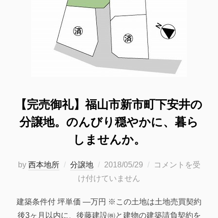
【完売御礼】福山市新市町下安井の
分譲地。のんびり穏やかに、暮ら
しませんか。
投
by
西本地所
分譲地
2018/05/29
コメントを受
稿
け付けていません
日:
建築条件付 坪単価 —万円 ※この土地は土地売買契約
後3ヶ月以内に、後藤建設㈱と建物の建築請負契約を