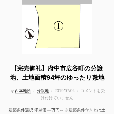
【完売御礼】府中市広谷町の分譲
地、土地面積94坪のゆったり敷地
投
by
西本地所
分譲地
2019/07/04
コメントを受
稿
け付けていません
日:
建築条件選択 坪単価 —万円～ ※建築条件付きとは土