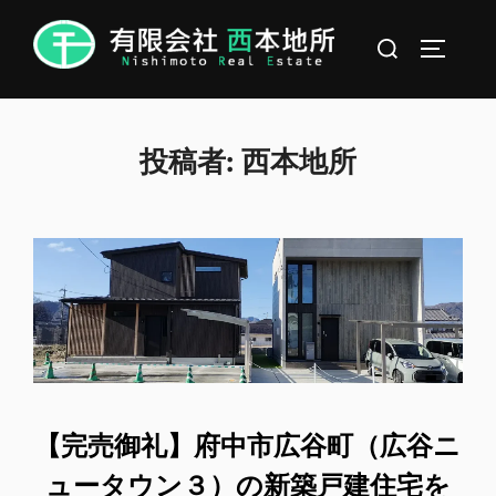
コ
検
ン
サイドバ
索
テ
対
ン
象:
ツ
投稿者:
西本地所
へ
ス
キ
ッ
プ
【完売御礼】府中市広谷町（広谷ニ
ュータウン３）の新築戸建住宅を