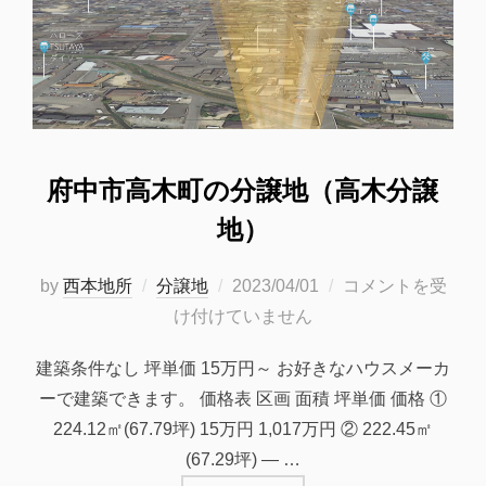
府中市高木町の分譲地（高木分譲
地）
投
by
西本地所
分譲地
2023/04/01
コメントを受
稿
け付けていません
日:
建築条件なし 坪単価 15万円～ お好きなハウスメーカ
ーで建築できます。 価格表 区画 面積 坪単価 価格 ①
224.12㎡(67.79坪) 15万円 1,017万円 ② 222.45㎡
(67.29坪) — …