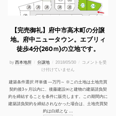
【完売御礼】府中市高木町の分譲
地。府中ニュータウン。エブリィ
徒歩4分(260ｍ)の立地です。
投
by
西本地所
分譲地
2018/05/30
コメントを受
稿
け付けていません
日:
建築条件選択 坪単価 —万円～ ※この土地は土地売買
契約後3ヶ月以内に、後藤建設㈱と建物の建築請負契
約を締結することを条件に販売します。この期間内に
建築請負契約を締結されなかった場合は、土地売買契
約は白紙とな …