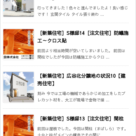
行ってきました！色々と進んでましたよ！良い感じ
です！ 玄関タイル タイル張り終わ ...
［新築住宅］S様邸14［注文住宅］防蟻施
工～クロス貼
前回より相当時間が空いてしまいました。 前回は
間柱でしたが今回は防蟻施工からクロ ...
【新築住宅】広谷北分譲地の状況10【建
売住宅】
刻み 今では工場の機械であらかじめ加工をしたプ
レカット材を、大工が現場で金物で接 ...
［新築住宅］S様邸13［注文住宅］間柱
前回は屋根でした。今回は間柱（まばしら）です。
土台と柱がメインの構造でその間に ...