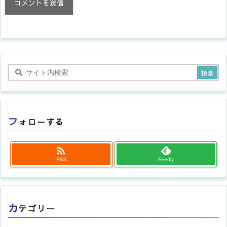
フ
ォローする

RSS
Feedly
カ
テゴリー