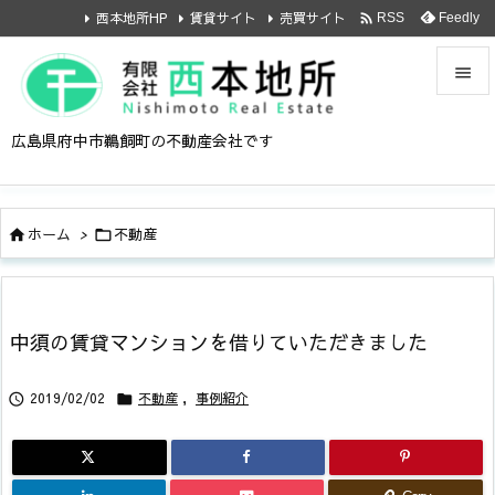

西本地所HP
賃貸サイト
売買サイト
Feedly
RSS


広島県府中市鵜飼町の不動産会社です
メニュ

サイド
ホーム
>
不動産



前へ

次へ
中須の賃貸マンションを借りていただきました

検索
2019/02/02
不動産
,
事例紹介

