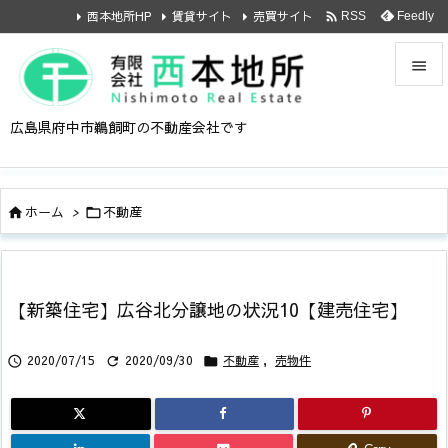

西本地所HP
賃貸サイト
売買サイト
Feedly
RSS


広島県府中市鵜飼町の不動産会社です
メニュ

サイド
ホーム
>
不動産



前へ

次へ
【新築住宅】広谷北分譲地の状況10【建売住宅】

検索
2020/07/15
2020/09/30
不動産
,
売物件


