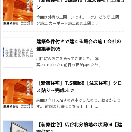
ン
今回は外構の土間コンです。 一気にどうぞ 土間コ
ン施工 カーポート施工後に土間コ ...
建築条件付きで建てる場合の施工会社の
建築事例05
出口町のお寺を撮ってきました。 写
真-2019/11/14 前日の夜が雨のため、 ...
［新築住宅］T.S様邸6［注文住宅］クロ
ス貼り～完成まで
前回はクロス貼りの途中でしたので、続きからで
す。 前回の記事はこちら↓ ↓ ↓ ...
【新築住宅】広谷北分譲地の状況04【建
売住宅】