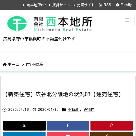

西本地所HP
賃貸サイト
売買サイト
Feedly
RSS


広島県府中市鵜飼町の不動産会社です
メニュ

サイド
ホーム
>
不動産



前へ

次へ
【新築住宅】広谷北分譲地の状況03【建売住宅】

検索
2020/04/16
2020/04/18
不動産
,
売物件


