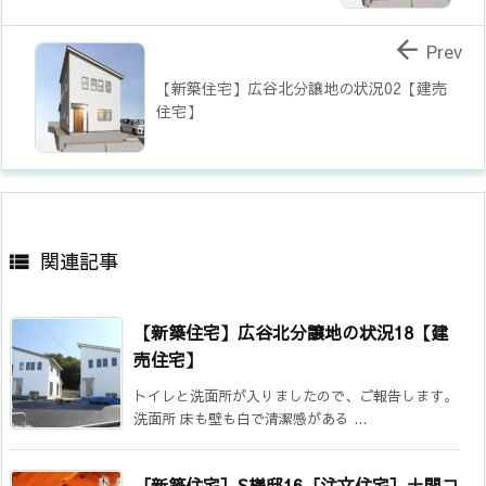

Prev
【新築住宅】広谷北分譲地の状況02【建売
住宅】
関連記事

【新築住宅】広谷北分譲地の状況18【建
売住宅】
トイレと洗面所が入りましたので、ご報告します。
洗面所 床も壁も白で清潔感がある ...
［新築住宅］S様邸16［注文住宅］土間コ